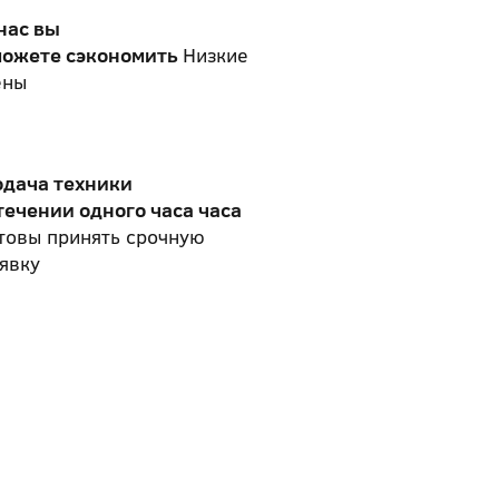
нас вы
можете сэкономить
Низкие
ены
одача техники
течении одного часа часа
товы принять срочную
явку