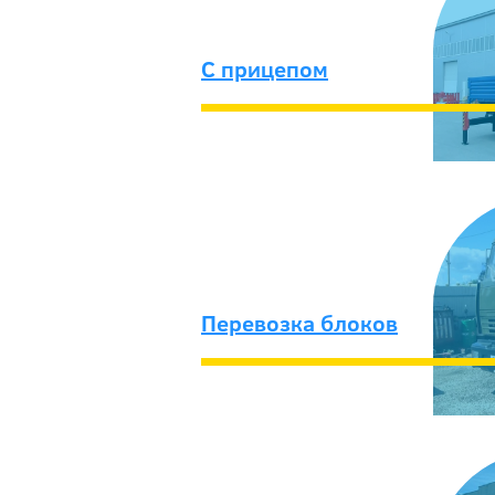
C прицепом
Перевозка блоков