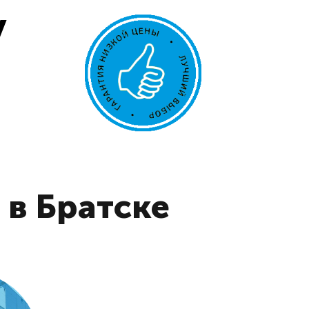
у
 в Братске