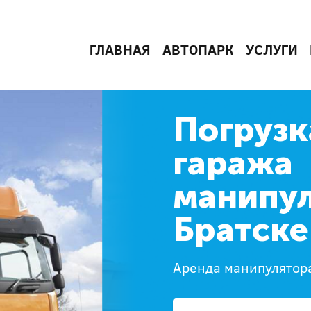
ГЛАВНАЯ
АВТОПАРК
УСЛУГИ
Погрузк
гаража
манипул
Братске
Аренда манипулятора