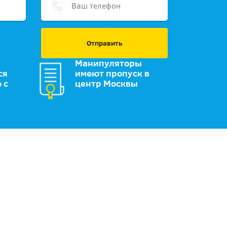
Отправить
Манипуляторы
ся
имеют пропуск в
 с
центр Москвы