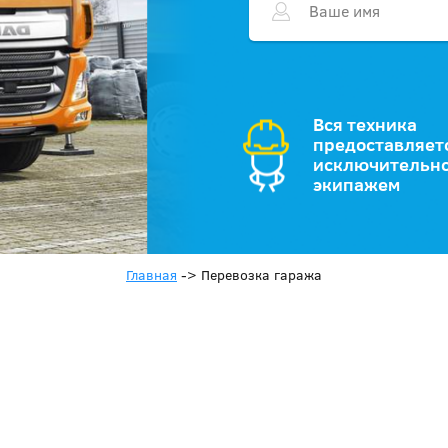
Вся техника
предоставляет
исключительно
экипажем
Главная
->
Перевозка гаража